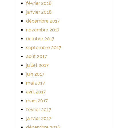
février 2018
janvier 2018
décembre 2017
novembre 2017
octobre 2017
septembre 2017
août 2017
juillet 2017
juin 2017
mai 2017
avril 2017
mars 2017
février 2017
janvier 2017
décembre 2016