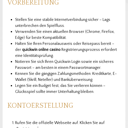
VORBEREITUNG
Stellen Sie eine stabile Internetverbindung sicher – Lags
unterbrechen den Spielfluss.
Verwenden Sie einen aktuellen Browser (Chrome, Firefox,
Edge) für beste Kompatibilität.
Halten Sie Ihren Personalausweis oder Reisepass bereit –
der
quickwin online casino
Registrierungsprozess erfordert
eine Identitätsprüfung.
Notieren Sie sich Ihren Quickwin Login sowie ein sicheres
Passwort – am besten in einem Passwortmanager.
Kennen Sie die gängigen Zahlungsmethoden: Kreditkarte, E-
Wallet (Skrill, Neteller) und Banküberweisung.
Legen Sie ein Budget fest, das Sie verlieren können –
Glücksspiel sollte immer Unterhaltung bleiben.
KONTOERSTELLUNG
Rufen Sie die offizielle Webseite auf. Klicken Sie auf