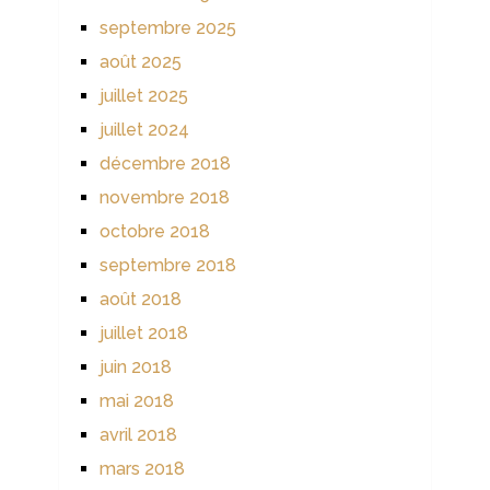
septembre 2025
août 2025
juillet 2025
juillet 2024
décembre 2018
novembre 2018
octobre 2018
septembre 2018
août 2018
juillet 2018
juin 2018
mai 2018
avril 2018
mars 2018