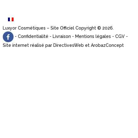
Luxyor Cosmétiques – Site Officiel
Copyright © 2026.
-
Confidentialité
-
Livraison
-
Mentions légales
-
CGV
-
Site internet réalisé par
DirectivesWeb
et
ArobazConcept