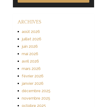
ARCHIVES
août 2026
juillet 2026
juin 2026
mai 2026
avril 2026
mars 2026
février 2026
janvier 2026
décembre 2025
novembre 2025
octobre 2025