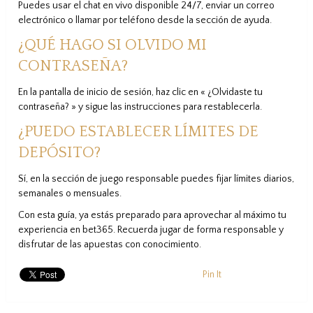
Puedes usar el chat en vivo disponible 24/7, enviar un correo
electrónico o llamar por teléfono desde la sección de ayuda.
¿QUÉ HAGO SI OLVIDO MI
CONTRASEÑA?
En la pantalla de inicio de sesión, haz clic en « ¿Olvidaste tu
contraseña? » y sigue las instrucciones para restablecerla.
¿PUEDO ESTABLECER LÍMITES DE
DEPÓSITO?
Sí, en la sección de juego responsable puedes fijar límites diarios,
semanales o mensuales.
Con esta guía, ya estás preparado para aprovechar al máximo tu
experiencia en bet365. Recuerda jugar de forma responsable y
disfrutar de las apuestas con conocimiento.
Pin It