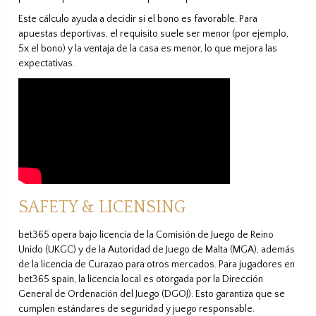
Este cálculo ayuda a decidir si el bono es favorable. Para
apuestas deportivas, el requisito suele ser menor (por ejemplo,
5x el bono) y la ventaja de la casa es menor, lo que mejora las
expectativas.
SAFETY & LICENSING
bet365 opera bajo licencia de la Comisión de Juego de Reino
Unido (UKGC) y de la Autoridad de Juego de Malta (MGA), además
de la licencia de Curazao para otros mercados. Para jugadores en
bet365 spain, la licencia local es otorgada por la Dirección
General de Ordenación del Juego (DGOJ). Esto garantiza que se
cumplen estándares de seguridad y juego responsable.