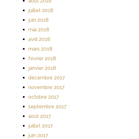
août 2018
juillet 2018
juin 2018
mai 2018
avril 2018
mars 2018
février 2018
janvier 2018
décembre 2017
novembre 2017
octobre 2017
septembre 2017
août 2017
juillet 2017
juin 2017