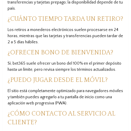
transferencias y tarjetas prepago; la disponibilidad depende de tu
país.
¿CUÁNTO TIEMPO TARDA UN RETIRO?
Los retiros a monederos electrónicos suelen procesarse en 24
horas, mientras que las tarjetas y transferencias pueden tardar de
2 a 5 días hábiles.
¿OFRECEN BONO DE BIENVENIDA?
Sí, bet365 suele ofrecer un bono del 100% en el primer depósito
hasta un límite, pero revisa siempre los términos actualizados.
¿PUEDO JUGAR DESDE EL MÓVIL?
El sitio está completamente optimizado para navegadores móviles
y también puedes agregarlo a tu pantalla de inicio como una
aplicación web progresiva (PWA).
¿CÓMO CONTACTO AL SERVICIO AL
CLIENTE?