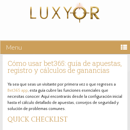
Menu
Cómo usar bet365: guía de apuestas,
registro y cálculos de ganancias
Ya sea que seas un visitante por primera vez o que regreses a
Bet365 app
, esta guía cubre las funciones esenciales que
necesitas conocer. Aquí encontrarás desde la configuración inicial
hasta el cálculo detallado de apuestas, consejos de seguridad y
solución de problemas comunes.
QUICK CHECKLIST