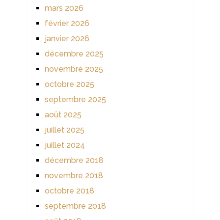
mars 2026
février 2026
janvier 2026
décembre 2025
novembre 2025
octobre 2025
septembre 2025
août 2025
juillet 2025
juillet 2024
décembre 2018
novembre 2018
octobre 2018
septembre 2018