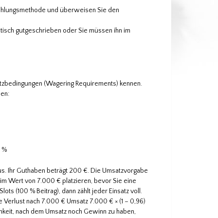
 Zahlungsmethode und überweisen Sie den
atisch gutgeschrieben oder Sie müssen ihn im
tzbedingungen (Wagering Requirements) kennen.
hen:
0 %
nus. Ihr Guthaben beträgt 200 €. Die Umsatzvorgabe
 im Wert von 7.000 € platzieren, bevor Sie eine
s (100 % Beitrag), dann zählt jeder Einsatz voll.
e Verlust nach 7.000 € Umsatz 7.000 € × (1 – 0,96)
lichkeit, nach dem Umsatz noch Gewinn zu haben,