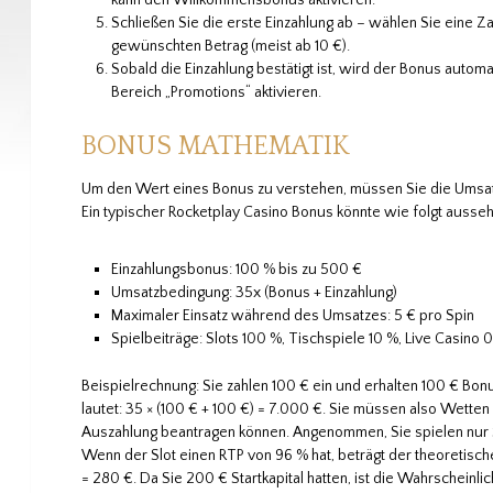
kann den Willkommensbonus aktivieren.
Schließen Sie die erste Einzahlung ab – wählen Sie eine
gewünschten Betrag (meist ab 10 €).
Sobald die Einzahlung bestätigt ist, wird der Bonus autom
Bereich „Promotions“ aktivieren.
BONUS MATHEMATIK
Um den Wert eines Bonus zu verstehen, müssen Sie die Umsa
Ein typischer Rocketplay Casino Bonus könnte wie folgt ausse
Einzahlungsbonus: 100 % bis zu 500 €
Umsatzbedingung: 35x (Bonus + Einzahlung)
Maximaler Einsatz während des Umsatzes: 5 € pro Spin
Spielbeiträge: Slots 100 %, Tischspiele 10 %, Live Casino 
Beispielrechnung: Sie zahlen 100 € ein und erhalten 100 € Bo
lautet: 35 × (100 € + 100 €) = 7.000 €. Sie müssen also Wetten
Auszahlung beantragen können. Angenommen, Sie spielen nur Slot
Wenn der Slot einen RTP von 96 % hat, beträgt der theoretisch
= 280 €. Da Sie 200 € Startkapital hatten, ist die Wahrschein