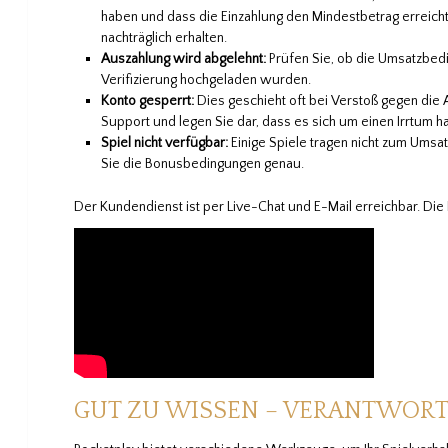
haben und dass die Einzahlung den Mindestbetrag erreicht.
nachträglich erhalten.
Auszahlung wird abgelehnt:
Prüfen Sie, ob die Umsatzbedi
Verifizierung hochgeladen wurden.
Konto gesperrt:
Dies geschieht oft bei Verstoß gegen die 
Support und legen Sie dar, dass es sich um einen Irrtum ha
Spiel nicht verfügbar:
Einige Spiele tragen nicht zum Umsat
Sie die Bonusbedingungen genau.
Der Kundendienst ist per Live-Chat und E-Mail erreichbar. Die 
GUT ZU WISSEN – VERANTWORT