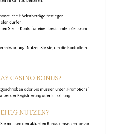
en im Griff zu behalten:
monatliche Höchstbeträge festlegen.
ielen dürfen.
nnen Sie Ihr Konto für einen bestimmten Zeitraum
erantwortung“. Nutzen Sie sie, um die Kontrolle zu
LAY CASINO BONUS?
tgeschrieben oder Sie müssen unter „Promotions“
ur bei der Registrierung oder Einzahlung
EITIG NUTZEN?
sig. Sie müssen den aktuellen Bonus umsetzen, bevor