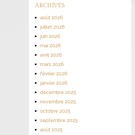
ARCHIVES
août 2026
juillet 2026
juin 2026
mai 2026
avril 2026
mars 2026
février 2026
janvier 2026
décembre 2025
novembre 2025
octobre 2025
septembre 2025
août 2025