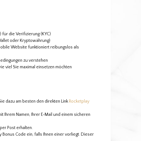
für die Verifizierung (KYC)
Wallet oder Kryptowährung)
bile Website funktioniert reibungslos als
bedingungen zu verstehen
wie viel Sie maximal einsetzen möchten
Sie dazu am besten den direkten Link
Rocketplay
 mit Ihrem Namen, Ihrer E‑Mail und einem sicheren
per Post erhalten.
 Bonus Code ein, falls Ihnen einer vorliegt. Dieser