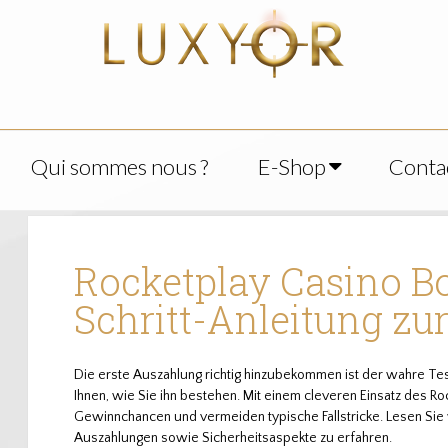
Qui sommes nous ?
E-Shop
Conta
Rocketplay Casino Bo
Schritt-Anleitung zu
Die erste Auszahlung richtig hinzubekommen ist der wahre Test
Ihnen, wie Sie ihn bestehen. Mit einem cleveren Einsatz des R
Gewinnchancen und vermeiden typische Fallstricke. Lesen Sie 
Auszahlungen sowie Sicherheitsaspekte zu erfahren.