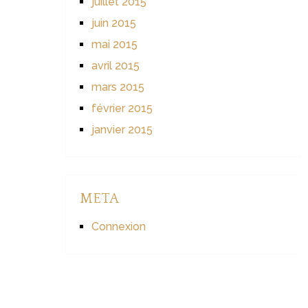
juillet 2015
juin 2015
mai 2015
avril 2015
mars 2015
février 2015
janvier 2015
META
Connexion