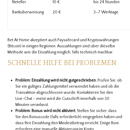
Neteller
10 €
bis 24 Stunden
Banküberweisung
20 €
3–7 Werktage
Bet At Home akzeptiert auch Paysafecard und Kryptowährungen
(Bitcoin) in einigen Regionen. Auszahlungen sind über dieselbe
Methode wie die Einzahlung möglich, falls technisch machbar.
SCHNELLE HILFE BEI PROBLEMEN
Problem: Einzahlung wird nicht gutgeschrieben.
Prüfen Sie, ob
Sie ein gültiges Zahlungsmittel verwendet haben und ob die
Transaktion abgeschlossen wurde. Kontaktieren Sie den
Live-Chat – meist wird die Gutschrift innerhalb von 30
Minuten veranlasst.
Problem: Bonus wird nicht aktiviert.
Stellen Sie sicher, dass
Sie den Bonuscode (falls erforderlich) eingegeben haben und
dass Ihre Einzahlung den Mindestbetrag erreicht. Einige Boni
erfordern eine manuelle Aktivierung im Konto.