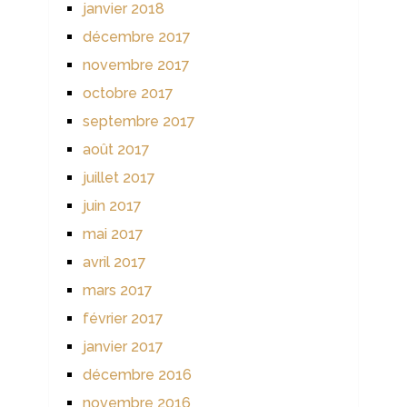
janvier 2018
décembre 2017
novembre 2017
octobre 2017
septembre 2017
août 2017
juillet 2017
juin 2017
mai 2017
avril 2017
mars 2017
février 2017
janvier 2017
décembre 2016
novembre 2016