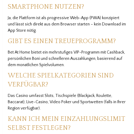
SMARTPHONE NUTZEN?
Ja, die Plattform ist als progressive Web-App (PWA) konzipiert
und lässt sich direkt aus dem Browser starten – kein Download im
App Store nötig.
GIBT ES EINEN TREUEPROGRAMM?
Bet At Home bietet ein mehrstufiges VIP-Programm mit Cashback,
persönlichen Boni und schnelleren Auszahlungen, basierend auf
dem monatlichen Spielvolumen.
WELCHE SPIELKATEGORIEN SIND
VERFÜGBAR?
Das Casino umfasst Slots, Tischspiele (Blackjack, Roulette,
Baccarat), Live-Casino, Video Poker und Sportwetten (falls in Ihrer
Region verfügbar).
KANN ICH MEIN EINZAHLUNGSLIMIT
SELBST FESTLEGEN?