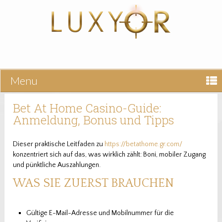
Menu
Bet At Home Casino-Guide:
Anmeldung, Bonus und Tipps
Dieser praktische Leitfaden zu
https://betathome.gr.com/
konzentriert sich auf das, was wirklich zählt: Boni, mobiler Zugang
und pünktliche Auszahlungen.
WAS SIE ZUERST BRAUCHEN
Gültige E-Mail-Adresse und Mobilnummer für die