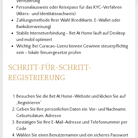
Verifizierung
Personalausweis oder Reisepass für das KYC-Verfahren
(Alters- und Identitätsnachweis)
Zahlungsmethode Ihrer Wahl (Kreditkarte, E-Wallet oder
Banküberweisung)
Stabile Internetverbindung – Bet At Home läuft auf Desktop
und mobil optimiert
Wichtig: Bei Curacao-Lizenz können Gewinne steuerpflichtig
sein – lokale Steuergesetze prüfen
SCHRITT-FÜR-SCHRITT-
REGISTRIERUNG
Besuchen Sie die Bet At Home-Website und klicken Sie auf
„Registrieren“
Geben Sie Ihre persönlichen Daten ein: Vor- und Nachname,
Geburtsdatum, Adresse
Bestätigen Sie Ihre E-Mail-Adresse und Telefonnummer per
Code
Wählen Sie einen Benutzernamen und ein sicheres Passwort