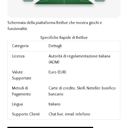
Schermata della piattaforma Betlive che mostra giochi e
funzionalità.
Specifiche Rapide di Betlive
Categoria
Dettagli
Licenza
Autorità di regolamentazione italiana
(ADM)
Valute
Euro (EUR)
Supportate
Metodi di
Carte di credito, Skrill, Neteller, bonifico
Pagamento
bancario
Lingua
Italiano
Supporto Clienti
Chat live, email, telefono