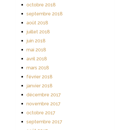
octobre 2018
septembre 2018
août 2018
juillet 2018
juin 2018
mai 2018
avril 2018
mars 2018
février 2018
janvier 2018
décembre 2017
novembre 2017
octobre 2017
septembre 2017