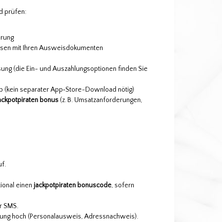
d prüfen:
erung
ssen mit Ihren Ausweisdokumenten
sung (die Ein- und Auszahlungsoptionen finden Sie
pp (kein separater App‑Store-Download nötig)
ackpotpiraten bonus
(z. B. Umsatzanforderungen,
f.
tional einen
jackpotpiraten bonuscode
, sofern
er SMS.
fung hoch (Personalausweis, Adressnachweis).