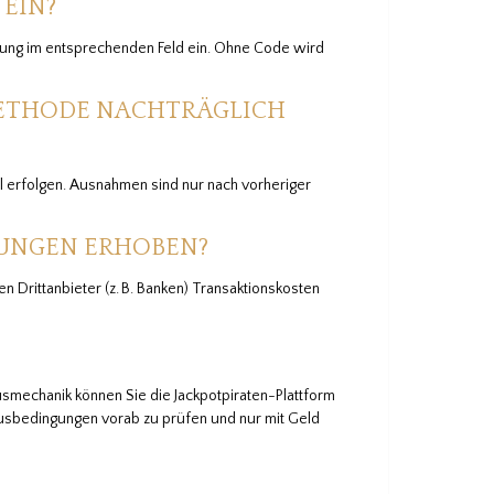
 EIN?
ung im entsprechenden Feld ein. Ohne Code wird
ETHODE NACHTRÄGLICH
 erfolgen. Ausnahmen sind nur nach vorheriger
UNGEN ERHOBEN?
 Drittanbieter (z. B. Banken) Transaktionskosten
usmechanik können Sie die Jackpotpiraten-Plattform
nusbedingungen vorab zu prüfen und nur mit Geld