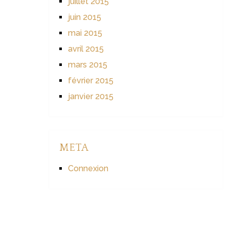
juillet 2015
juin 2015
mai 2015
avril 2015
mars 2015
février 2015
janvier 2015
META
Connexion