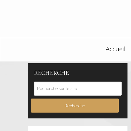
Accueil
RECHERCHE