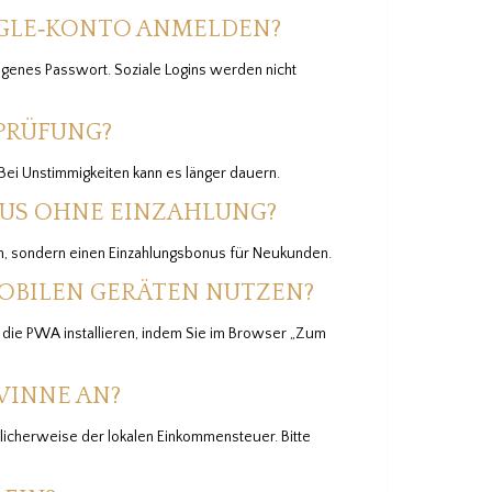
OGLE‑KONTO ANMELDEN?
 eigenes Passwort. Soziale Logins werden nicht
PRÜFUNG?
ei Unstimmigkeiten kann es länger dauern.
US OHNE EINZAHLUNG?
 an, sondern einen Einzahlungsbonus für Neukunden.
MOBILEN GERÄTEN NUTZEN?
ch die PWA installieren, indem Sie im Browser „Zum
WINNE AN?
licherweise der lokalen Einkommensteuer. Bitte