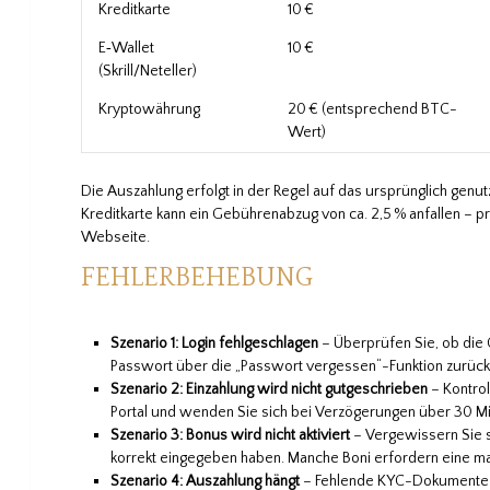
Kreditkarte
10 €
E‑Wallet
10 €
(Skrill/Neteller)
Kryptowährung
20 € (entsprechend BTC-
Wert)
Die Auszahlung erfolgt in der Regel auf das ursprünglich genut
Kreditkarte kann ein Gebührenabzug von ca. 2,5 % anfallen – pr
Webseite.
FEHLERBEHEBUNG
Szenario 1: Login fehlgeschlagen
– Überprüfen Sie, ob die C
Passwort über die „Passwort vergessen“-Funktion zurück
Szenario 2: Einzahlung wird nicht gutgeschrieben
– Kontrol
Portal und wenden Sie sich bei Verzögerungen über 30 Mi
Szenario 3: Bonus wird nicht aktiviert
– Vergewissern Sie s
korrekt eingegeben haben. Manche Boni erfordern eine ma
Szenario 4: Auszahlung hängt
– Fehlende KYC-Dokumente si