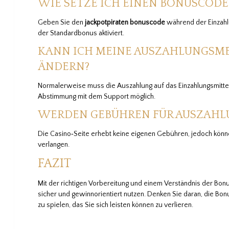
WIE SETZE ICH EINEN BONUSCODE
Geben Sie den
jackpotpiraten bonuscode
während der Einzahl
der Standardbonus aktiviert.
KANN ICH MEINE AUSZAHLUNGSM
ÄNDERN?
Normalerweise muss die Auszahlung auf das Einzahlungsmittel
Abstimmung mit dem Support möglich.
WERDEN GEBÜHREN FÜR AUSZAHL
Die Casino‑Seite erhebt keine eigenen Gebühren, jedoch können
verlangen.
FAZIT
Mit der richtigen Vorbereitung und einem Verständnis der Bon
sicher und gewinnorientiert nutzen. Denken Sie daran, die Bo
zu spielen, das Sie sich leisten können zu verlieren.