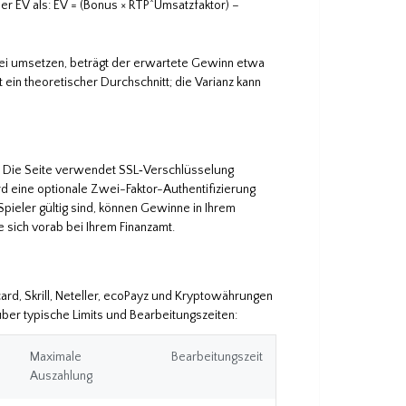
er EV als: EV = (Bonus × RTP^Umsatzfaktor) −
rei umsetzen, beträgt der erwartete Gewinn etwa
t ein theoretischer Durchschnitt; die Varianz kann
z. Die Seite verwendet SSL‑Verschlüsselung
d eine optionale Zwei-Faktor-Authentifizierung
ieler gültig sind, können Gewinne in Ihrem
 sich vorab bei Ihrem Finanzamt.
rd, Skrill, Neteller, ecoPayz und Kryptowährungen
 über typische Limits und Bearbeitungszeiten:
Maximale
Bearbeitungszeit
Auszahlung