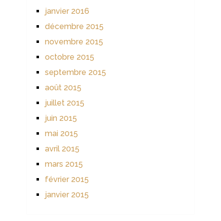
janvier 2016
décembre 2015
novembre 2015
octobre 2015
septembre 2015
août 2015
juillet 2015
juin 2015
mai 2015
avril 2015
mars 2015
février 2015
janvier 2015