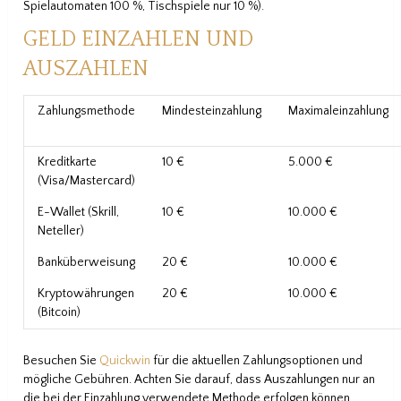
Spielautomaten 100 %, Tischspiele nur 10 %).
GELD EINZAHLEN UND
AUSZAHLEN
Zahlungsmethode
Mindesteinzahlung
Maximaleinzahlung
Kreditkarte
10 €
5.000 €
(Visa/Mastercard)
E-Wallet (Skrill,
10 €
10.000 €
Neteller)
Banküberweisung
20 €
10.000 €
Kryptowährungen
20 €
10.000 €
(Bitcoin)
Besuchen Sie
Quickwin
für die aktuellen Zahlungsoptionen und
mögliche Gebühren. Achten Sie darauf, dass Auszahlungen nur an
die bei der Einzahlung verwendete Methode erfolgen können.