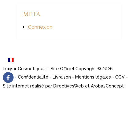
META
Connexion
Luxyor Cosmétiques – Site Officiel
Copyright © 2026.
-
Confidentialité
-
Livraison
-
Mentions légales
-
CGV
-
Site internet réalisé par
DirectivesWeb
et
ArobazConcept