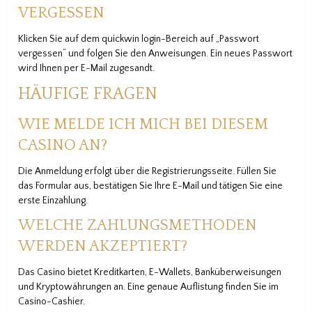
VERGESSEN
Klicken Sie auf dem quickwin login-Bereich auf „Passwort
vergessen“ und folgen Sie den Anweisungen. Ein neues Passwort
wird Ihnen per E-Mail zugesandt.
HÄUFIGE FRAGEN
WIE MELDE ICH MICH BEI DIESEM
CASINO AN?
Die Anmeldung erfolgt über die Registrierungsseite. Füllen Sie
das Formular aus, bestätigen Sie Ihre E-Mail und tätigen Sie eine
erste Einzahlung.
WELCHE ZAHLUNGSMETHODEN
WERDEN AKZEPTIERT?
Das Casino bietet Kreditkarten, E-Wallets, Banküberweisungen
und Kryptowährungen an. Eine genaue Auflistung finden Sie im
Casino-Cashier.