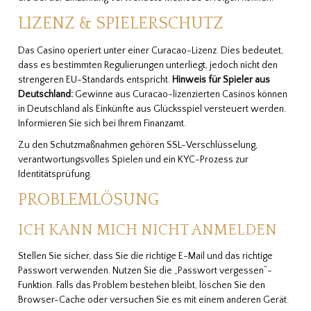
LIZENZ & SPIELERSCHUTZ
Das Casino operiert unter einer Curacao-Lizenz. Dies bedeutet,
dass es bestimmten Regulierungen unterliegt, jedoch nicht den
strengeren EU-Standards entspricht.
Hinweis für Spieler aus
Deutschland:
Gewinne aus Curacao-lizenzierten Casinos können
in Deutschland als Einkünfte aus Glücksspiel versteuert werden.
Informieren Sie sich bei Ihrem Finanzamt.
Zu den Schutzmaßnahmen gehören SSL-Verschlüsselung,
verantwortungsvolles Spielen und ein KYC-Prozess zur
Identitätsprüfung.
PROBLEMLÖSUNG
ICH KANN MICH NICHT ANMELDEN
Stellen Sie sicher, dass Sie die richtige E-Mail und das richtige
Passwort verwenden. Nutzen Sie die „Passwort vergessen“-
Funktion. Falls das Problem bestehen bleibt, löschen Sie den
Browser-Cache oder versuchen Sie es mit einem anderen Gerät.