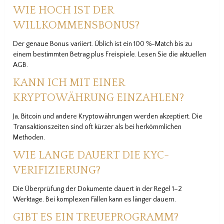
WIE HOCH IST DER
WILLKOMMENSBONUS?
Der genaue Bonus variiert. Üblich ist ein 100 %-Match bis zu
einem bestimmten Betrag plus Freispiele. Lesen Sie die aktuellen
AGB.
KANN ICH MIT EINER
KRYPTOWÄHRUNG EINZAHLEN?
Ja, Bitcoin und andere Kryptowährungen werden akzeptiert. Die
Transaktionszeiten sind oft kürzer als bei herkömmlichen
Methoden.
WIE LANGE DAUERT DIE KYC-
VERIFIZIERUNG?
Die Überprüfung der Dokumente dauert in der Regel 1–2
Werktage. Bei komplexen Fällen kann es länger dauern.
GIBT ES EIN TREUEPROGRAMM?