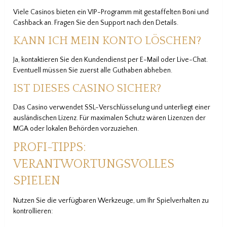
Viele Casinos bieten ein VIP-Programm mit gestaffelten Boni und
Cashback an. Fragen Sie den Support nach den Details.
KANN ICH MEIN KONTO LÖSCHEN?
Ja, kontaktieren Sie den Kundendienst per E-Mail oder Live-Chat.
Eventuell müssen Sie zuerst alle Guthaben abheben.
IST DIESES CASINO SICHER?
Das Casino verwendet SSL-Verschlüsselung und unterliegt einer
ausländischen Lizenz. Für maximalen Schutz wären Lizenzen der
MGA oder lokalen Behörden vorzuziehen.
PROFI-TIPPS:
VERANTWORTUNGSVOLLES
SPIELEN
Nutzen Sie die verfügbaren Werkzeuge, um Ihr Spielverhalten zu
kontrollieren: