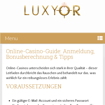
Menu
Online-Casino-Guide: Anmeldung,
Bonusberechnung & Tipps
Online-Casinos unterscheiden sich stark in ihrer Qualität – dieser
Leitfaden durchbricht das Rauschen und behandelt nur das, was
wirklich für ein reibungsloses Erlebnis zählt.
VORAUSSETZUNGEN
Ein gültiger E-Mail-Account und ein sicheres Passwort