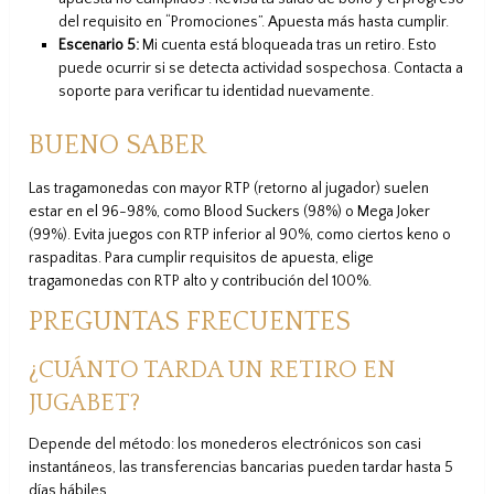
del requisito en “Promociones”. Apuesta más hasta cumplir.
Escenario 5:
Mi cuenta está bloqueada tras un retiro. Esto
puede ocurrir si se detecta actividad sospechosa. Contacta a
soporte para verificar tu identidad nuevamente.
BUENO SABER
Las tragamonedas con mayor RTP (retorno al jugador) suelen
estar en el 96-98%, como Blood Suckers (98%) o Mega Joker
(99%). Evita juegos con RTP inferior al 90%, como ciertos keno o
raspaditas. Para cumplir requisitos de apuesta, elige
tragamonedas con RTP alto y contribución del 100%.
PREGUNTAS FRECUENTES
¿CUÁNTO TARDA UN RETIRO EN
JUGABET?
Depende del método: los monederos electrónicos son casi
instantáneos, las transferencias bancarias pueden tardar hasta 5
días hábiles.