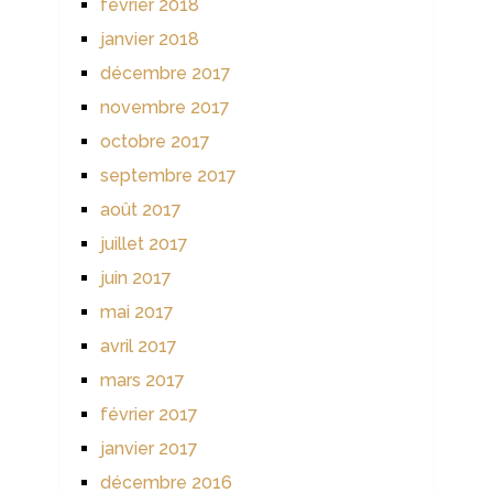
février 2018
janvier 2018
décembre 2017
novembre 2017
octobre 2017
septembre 2017
août 2017
juillet 2017
juin 2017
mai 2017
avril 2017
mars 2017
février 2017
janvier 2017
décembre 2016