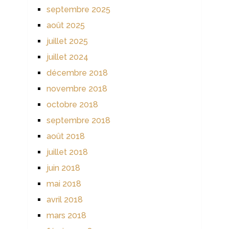
septembre 2025
août 2025
juillet 2025
juillet 2024
décembre 2018
novembre 2018
octobre 2018
septembre 2018
août 2018
juillet 2018
juin 2018
mai 2018
avril 2018
mars 2018