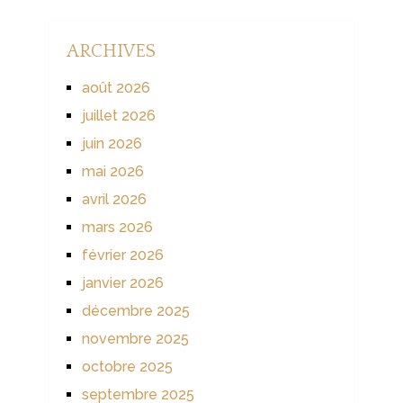
ARCHIVES
août 2026
juillet 2026
juin 2026
mai 2026
avril 2026
mars 2026
février 2026
janvier 2026
décembre 2025
novembre 2025
octobre 2025
septembre 2025