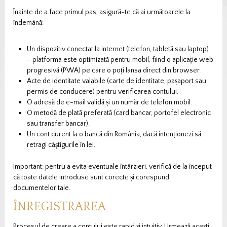
Înainte de a face primul pas, asigură-te că ai următoarele la
îndemână:
Un dispozitiv conectat la internet (telefon, tabletă sau laptop)
– platforma este optimizată pentru mobil, fiind o aplicație web
progresivă (
PWA
) pe care o poți lansa direct din browser.
Acte de identitate valabile (carte de identitate, pașaport sau
permis de conducere) pentru verificarea contului.
O adresă de e-mail validă și un număr de telefon mobil.
O metodă de plată preferată (card bancar, portofel electronic
sau transfer bancar).
Un cont curent la o bancă din România, dacă intenționezi să
retragi câștigurile în lei.
Important: pentru a evita eventuale întârzieri, verifică de la început
că toate datele introduse sunt corecte și corespund
documentelor tale.
ÎNREGISTRAREA
Procesul de creare a contului este rapid și intuitiv. Urmează acești