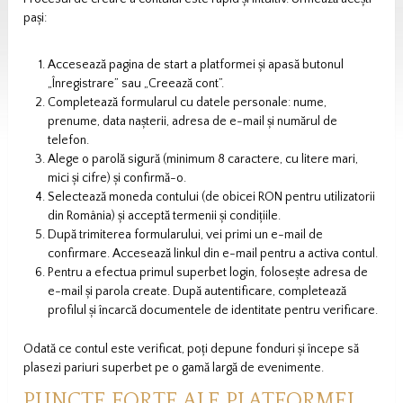
pași:
Accesează pagina de start a platformei și apasă butonul
„Înregistrare” sau „Creează cont”.
Completează formularul cu datele personale: nume,
prenume, data nașterii, adresa de e-mail și numărul de
telefon.
Alege o parolă sigură (minimum 8 caractere, cu litere mari,
mici și cifre) și confirmă-o.
Selectează moneda contului (de obicei
RON
pentru utilizatorii
din România) și acceptă termenii și condițiile.
După trimiterea formularului, vei primi un e-mail de
confirmare. Accesează linkul din e-mail pentru a activa contul.
Pentru a efectua primul superbet login, folosește adresa de
e-mail și parola create. După autentificare, completează
profilul și încarcă documentele de identitate pentru verificare.
Odată ce contul este verificat, poți depune fonduri și începe să
plasezi pariuri superbet pe o gamă largă de evenimente.
PUNCTE FORTE ALE PLATFORMEI