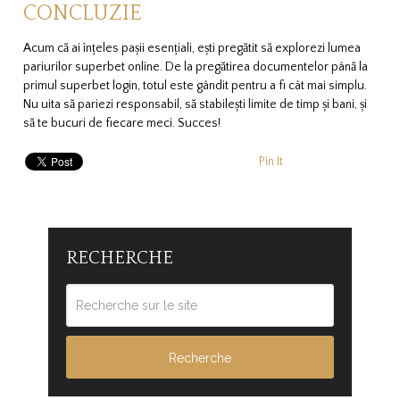
CONCLUZIE
Acum că ai înțeles pașii esențiali, ești pregătit să explorezi lumea
pariurilor superbet online. De la pregătirea documentelor până la
primul superbet login, totul este gândit pentru a fi cât mai simplu.
Nu uita să pariezi responsabil, să stabilești limite de timp și bani, și
să te bucuri de fiecare meci. Succes!
Pin It
RECHERCHE