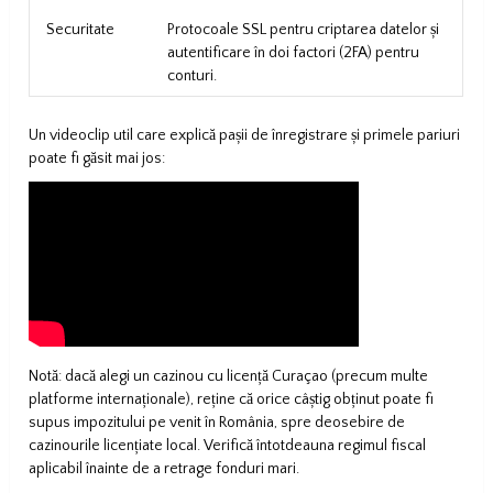
Securitate
Protocoale
SSL
pentru criptarea datelor și
autentificare în doi factori (
2FA
) pentru
conturi.
Un videoclip util care explică pașii de înregistrare și primele pariuri
poate fi găsit mai jos:
Notă: dacă alegi un cazinou cu licență Curaçao (precum multe
platforme internaționale), reține că orice câștig obținut poate fi
supus impozitului pe venit în România, spre deosebire de
cazinourile licențiate local. Verifică întotdeauna regimul fiscal
aplicabil înainte de a retrage fonduri mari.