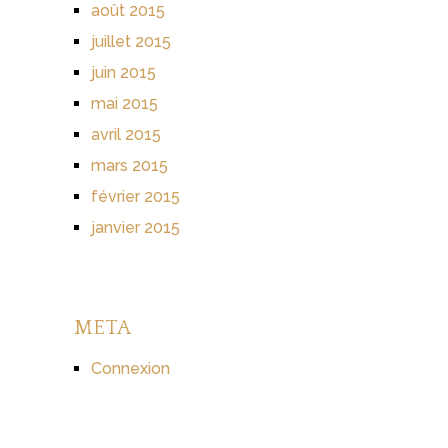
août 2015
juillet 2015
juin 2015
mai 2015
avril 2015
mars 2015
février 2015
janvier 2015
META
Connexion