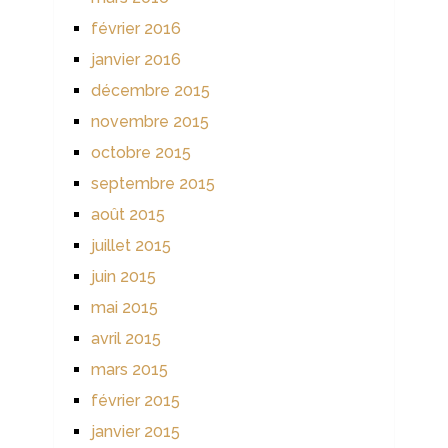
février 2016
janvier 2016
décembre 2015
novembre 2015
octobre 2015
septembre 2015
août 2015
juillet 2015
juin 2015
mai 2015
avril 2015
mars 2015
février 2015
janvier 2015