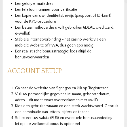
Een geldig e‑mailadres
Een telefoonnummer voor verificatie
Een kopie van uw identiteitsbewijs (paspoort of ID‑kaart)
voor de KYC‑procedure
Een betaalmethode die u wilt gebruiken (iDEAL, creditcard,
e‑wallet)
Stabiele internetverbinding – het casino werkt via een
mobiele website of PWA, dus geen app nodig
Een realistische bonusstrategie: lees altijd de
bonusvoorwaarden
ACCOUNT SETUP
Ga naar de website van 5gringos en klik op ‘Registreren’.
Vul uw persoonlijke gegevens in: naam, geboortedatum,
adres – dit moet exact overeenkomen met uw ID.
Kies een gebruikersnaam en een sterk wachtwoord. Gebruik
een combinatie van letters, cijfers en tekens.
Selecteer uw valuta (EUR) en eventuele bonusaanbieding –
let op: de welkomstbonus is optioneel.