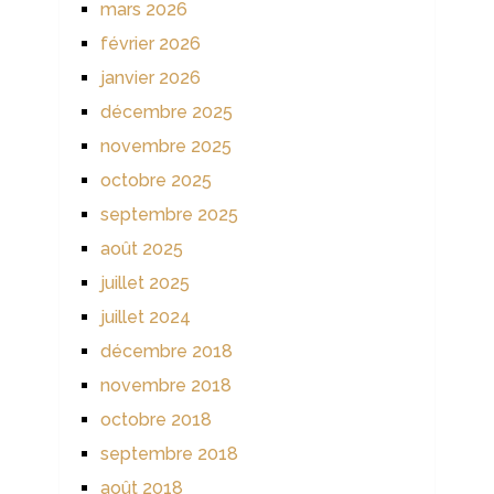
mars 2026
février 2026
janvier 2026
décembre 2025
novembre 2025
octobre 2025
septembre 2025
août 2025
juillet 2025
juillet 2024
décembre 2018
novembre 2018
octobre 2018
septembre 2018
août 2018