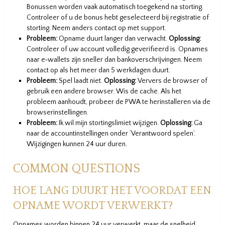
Bonussen worden vaak automatisch toegekend na storting.
Controleer of u de bonus hebt geselecteerd bij registratie of
storting. Neem anders contact op met support.
Probleem:
Opname duurt langer dan verwacht.
Oplossing:
Controleer of uw account volledig geverifieerd is. Opnames
naar e‑wallets zijn sneller dan bankoverschrijvingen. Neem
contact op als het meer dan 5 werkdagen duurt.
Probleem:
Spel laadt niet.
Oplossing:
Ververs de browser of
gebruik een andere browser. Wis de cache. Als het
probleem aanhoudt, probeer de PWA te herinstalleren via de
browserinstellingen.
Probleem:
Ik wil mijn stortingslimiet wijzigen.
Oplossing:
Ga
naar de accountinstellingen onder ‘Verantwoord spelen’.
Wijzigingen kunnen 24 uur duren.
COMMON QUESTIONS
HOE LANG DUURT HET VOORDAT EEN
OPNAME WORDT VERWERKT?
Opnames worden binnen 24 uur verwerkt, maar de snelheid