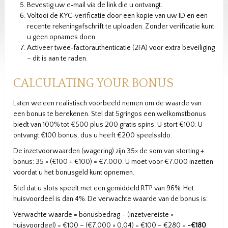
Bevestig uw e‑mail via de link die u ontvangt.
Voltooi de KYC‑verificatie door een kopie van uw ID en een
recente rekeningafschrift te uploaden. Zonder verificatie kunt
u geen opnames doen.
Activeer twee‑factorauthenticatie (2FA) voor extra beveiliging
– dit is aan te raden.
CALCULATING YOUR BONUS
Laten we een realistisch voorbeeld nemen om de waarde van
een bonus te berekenen. Stel dat 5gringos een welkomstbonus
biedt van 100% tot €500 plus 200 gratis spins. U stort €100. U
ontvangt €100 bonus, dus u heeft €200 speelsaldo.
De inzetvoorwaarden (wagering) zijn 35× de som van storting +
bonus: 35 × (€100 + €100) = €7.000. U moet voor €7.000 inzetten
voordat u het bonusgeld kunt opnemen.
Stel dat u slots speelt met een gemiddeld RTP van 96%. Het
huisvoordeel is dan 4%. De verwachte waarde van de bonus is:
Verwachte waarde = bonusbedrag − (inzetvereiste ×
huisvoordeel) = €100 − (€7.000 × 0,04) = €100 − €280 =
-€180
.