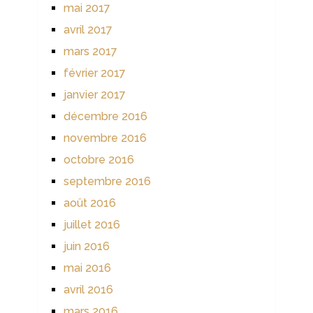
mai 2017
avril 2017
mars 2017
février 2017
janvier 2017
décembre 2016
novembre 2016
octobre 2016
septembre 2016
août 2016
juillet 2016
juin 2016
mai 2016
avril 2016
mars 2016