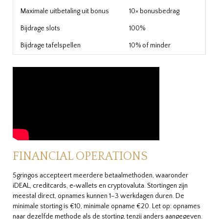
Maximale uitbetaling uit bonus
10× bonusbedrag
Bijdrage slots
100%
Bijdrage tafelspellen
10% of minder
FINANCIAL OPERATIONS
5gringos accepteert meerdere betaalmethoden, waaronder
iDEAL, creditcards, e‑wallets en cryptovaluta. Stortingen zijn
meestal direct, opnames kunnen 1–3 werkdagen duren. De
minimale storting is €10, minimale opname €20. Let op: opnames
naar dezelfde methode als de storting, tenzij anders aangegeven.