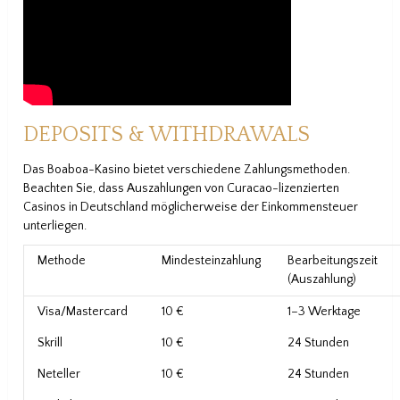
DEPOSITS & WITHDRAWALS
Das Boaboa-Kasino bietet verschiedene Zahlungsmethoden.
Beachten Sie, dass Auszahlungen von Curacao-lizenzierten
Casinos in Deutschland möglicherweise der Einkommensteuer
unterliegen.
Methode
Mindesteinzahlung
Bearbeitungszeit
(Auszahlung)
Visa/Mastercard
10 €
1–3 Werktage
Skrill
10 €
24 Stunden
Neteller
10 €
24 Stunden