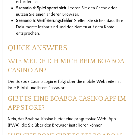
erforderlich.
Szenario 4: Spiel sperrt sich.
Leeren Sie den Cache oder
nutzen Sie einen anderen Browser.
Szenario 5: Verifizierungsfehler.
Stellen Sie sicher, dass Ihre
Dokumente lesbar sind und den Namen auf dem Konto
entsprechen.
QUICK ANSWERS
WIE MELDE ICH MICH BEIM BOABOA
CASINO AN?
Der Boaboa Casino Login erfolgt über die mobile Webseite mit
Ihrer E-Mail und Ihrem Passwort.
GIBT ES EINE BOABOA CASINO APP IM
APP STORE?
Nein, das Boaboa-Kasino bietet eine progressive Web-App
(PWA), die Sie über den Browser installieren können.