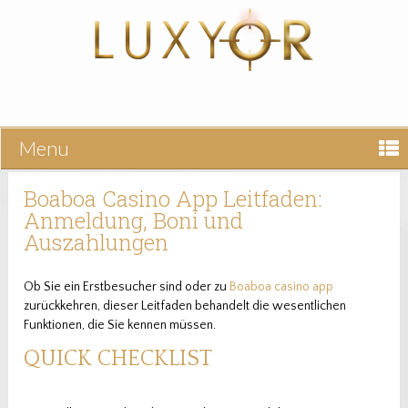
Menu
Boaboa Casino App Leitfaden:
Anmeldung, Boni und
Auszahlungen
Ob Sie ein Erstbesucher sind oder zu
Boaboa casino app
zurückkehren, dieser Leitfaden behandelt die wesentlichen
Funktionen, die Sie kennen müssen.
QUICK CHECKLIST