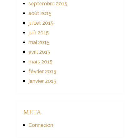
septembre 2015
août 2015
juillet 2015
juin 2015
mai 2015
avril 2015
mars 2015
février 2015
janvier 2015
META
Connexion