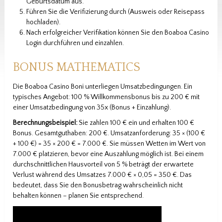
Geburtsdatum aus.
Führen Sie die Verifizierung durch (Ausweis oder Reisepass
hochladen).
Nach erfolgreicher Verifikation können Sie den Boaboa Casino
Login durchführen und einzahlen.
BONUS MATHEMATICS
Die Boaboa Casino Boni unterliegen Umsatzbedingungen. Ein
typisches Angebot: 100 % Willkommensbonus bis zu 200 € mit
einer Umsatzbedingung von 35x (Bonus + Einzahlung).
Berechnungsbeispiel:
Sie zahlen 100 € ein und erhalten 100 €
Bonus. Gesamtguthaben: 200 €. Umsatzanforderung: 35 × (100 €
+ 100 €) = 35 × 200 € = 7.000 €. Sie müssen Wetten im Wert von
7.000 € platzieren, bevor eine Auszahlung möglich ist. Bei einem
durchschnittlichen Hausvorteil von 5 % beträgt der erwartete
Verlust während des Umsatzes 7.000 € × 0,05 = 350 €. Das
bedeutet, dass Sie den Bonusbetrag wahrscheinlich nicht
behalten können – planen Sie entsprechend.