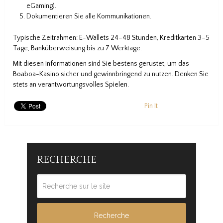
eGaming).
Dokumentieren Sie alle Kommunikationen.
Typische Zeitrahmen: E-Wallets 24–48 Stunden, Kreditkarten 3–5
Tage, Banküberweisung bis zu 7 Werktage.
Mit diesen Informationen sind Sie bestens gerüstet, um das
Boaboa-Kasino sicher und gewinnbringend zu nutzen. Denken Sie
stets an verantwortungsvolles Spielen.
Pin It
RECHERCHE