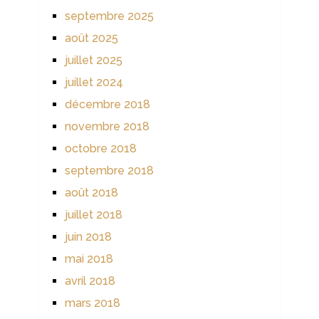
septembre 2025
août 2025
juillet 2025
juillet 2024
décembre 2018
novembre 2018
octobre 2018
septembre 2018
août 2018
juillet 2018
juin 2018
mai 2018
avril 2018
mars 2018