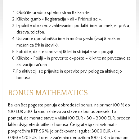
Obiščite uradno spletno stran Balkan Bet.
Kliknite gumb « Registracija » ali « Pridruži se ».
Izpolnite obrazec z zahtevanimi podatki: ime, priimek, e-pošta,
država, telefon.
Ustvarite uporabniško ime in močno geslo (vsaj 8 znakov,
mešanica črk in številk).
Potrdite, da ste stari vsaj 18 let in strinjate se s pogoji.
Kliknite « Pošlji » in preverite e-pošto – kliknite na povezavo za
aktivacijo računa.
Po aktivaciji se prijavite in opravite prvi polog za aktivacijo
bonusa.
BONUS MATHEMATICS
Balkan Bet pogosto ponuja dobrodošel bonus, na primer 100 % do
100 EUR z 30-kratno zahtevo za stave na bonus znesek. To
pomeni, da morate stave v višini 100 EUR × 30 = 3000 EUR, preden
lahko dvignete dobitke iz bonusa. Če igrate igralni avtomat s
povprečnim RTP 96 %, je pričakovana izguba: 3000 EUR × (1 –
0,96) = 120 EUR. Torej, z začetnim depozitom 100 EUR in bonusom