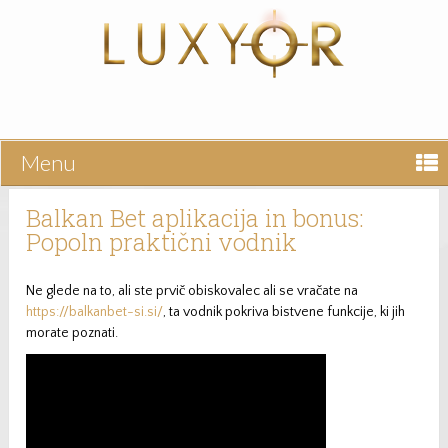
Menu
Balkan Bet aplikacija in bonus:
Popoln praktični vodnik
Ne glede na to, ali ste prvič obiskovalec ali se vračate na
https://balkanbet-si.si/
, ta vodnik pokriva bistvene funkcije, ki jih
morate poznati.