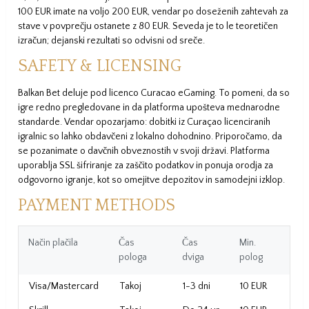
100 EUR imate na voljo 200 EUR, vendar po doseženih zahtevah za
stave v povprečju ostanete z 80 EUR. Seveda je to le teoretičen
izračun; dejanski rezultati so odvisni od sreče.
SAFETY & LICENSING
Balkan Bet deluje pod licenco Curacao eGaming. To pomeni, da so
igre redno pregledovane in da platforma upošteva mednarodne
standarde. Vendar opozarjamo: dobitki iz Curaçao licenciranih
igralnic so lahko obdavčeni z lokalno dohodnino. Priporočamo, da
se pozanimate o davčnih obveznostih v svoji državi. Platforma
uporablja SSL šifriranje za zaščito podatkov in ponuja orodja za
odgovorno igranje, kot so omejitve depozitov in samodejni izklop.
PAYMENT METHODS
Način plačila
Čas
Čas
Min.
pologa
dviga
polog
Visa/Mastercard
Takoj
1-3 dni
10 EUR