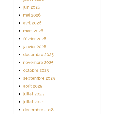
juin 2026
mai 2026
avril 2026
mars 2026
février 2026
janvier 2026
décembre 2025
novembre 2025
octobre 2025
septembre 2025
août 2025
juillet 2025
juillet 2024
décembre 2018