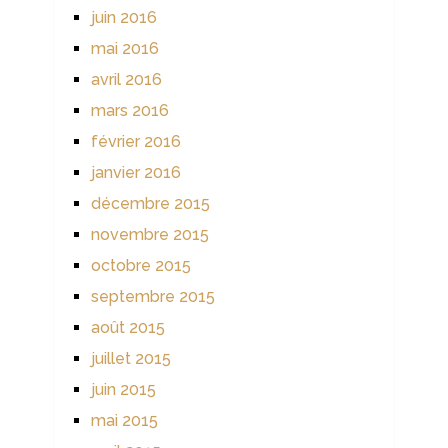
juin 2016
mai 2016
avril 2016
mars 2016
février 2016
janvier 2016
décembre 2015
novembre 2015
octobre 2015
septembre 2015
août 2015
juillet 2015
juin 2015
mai 2015