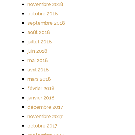
novembre 2018
octobre 2018
septembre 2018
août 2018
juillet 2018
juin 2018
mai 2018
avril 2018
mars 2018
février 2018
janvier 2018
décembre 2017
novembre 2017
octobre 2017