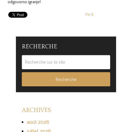
odgovorno igranje!
Pin It
RECHERCHE
ARCHIVES
août 2026
juillet 2026