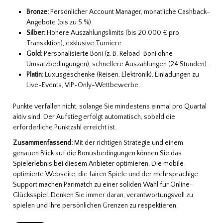
Bronze:
Persönlicher Account Manager, monatliche Cashback-
Angebote (bis zu 5 %).
Silber:
Höhere Auszahlungslimits (bis 20.000 € pro
Transaktion), exklusive Turniere.
Gold:
Personalisierte Boni (z. B. Reload-Boni ohne
Umsatzbedingungen), schnellere Auszahlungen (24 Stunden).
Platin:
Luxusgeschenke (Reisen, Elektronik), Einladungen zu
Live-Events, VIP-Only-Wettbewerbe.
Punkte verfallen nicht, solange Sie mindestens einmal pro Quartal
aktiv sind. Der Aufstieg erfolgt automatisch, sobald die
erforderliche Punktzahl erreicht ist.
Zusammenfassend:
Mit der richtigen Strategie und einem
genauen Blick auf die Bonusbedingungen können Sie das
Spielerlebnis bei diesem Anbieter optimieren. Die mobile-
optimierte Webseite, die fairen Spiele und der mehrsprachige
Support machen Parimatch zu einer soliden Wahl für Online-
Glücksspiel. Denken Sie immer daran, verantwortungsvoll zu
spielen und Ihre persönlichen Grenzen zu respektieren.