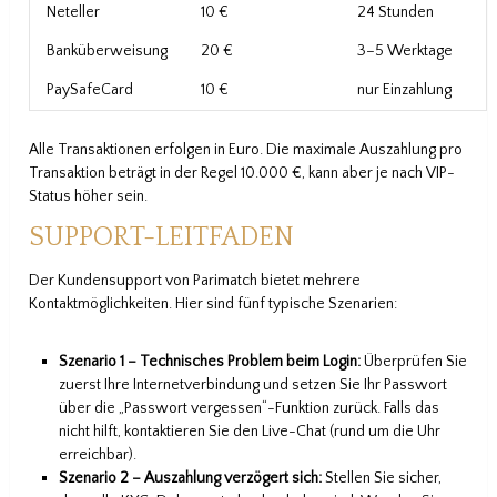
Neteller
10 €
24 Stunden
Banküberweisung
20 €
3–5 Werktage
PaySafeCard
10 €
nur Einzahlung
Alle Transaktionen erfolgen in Euro. Die maximale Auszahlung pro
Transaktion beträgt in der Regel 10.000 €, kann aber je nach VIP-
Status höher sein.
SUPPORT-LEITFADEN
Der Kundensupport von Parimatch bietet mehrere
Kontaktmöglichkeiten. Hier sind fünf typische Szenarien:
Szenario 1 – Technisches Problem beim Login:
Überprüfen Sie
zuerst Ihre Internetverbindung und setzen Sie Ihr Passwort
über die „Passwort vergessen“-Funktion zurück. Falls das
nicht hilft, kontaktieren Sie den Live-Chat (rund um die Uhr
erreichbar).
Szenario 2 – Auszahlung verzögert sich:
Stellen Sie sicher,