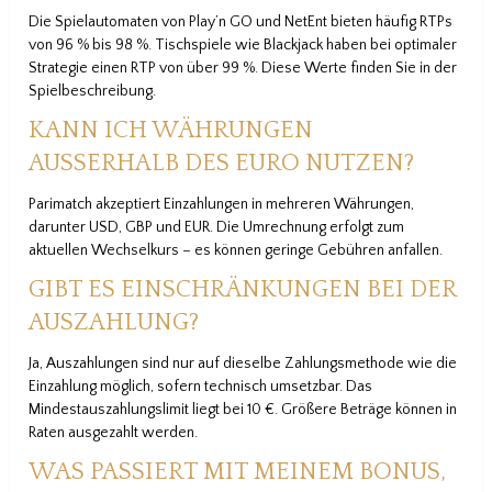
Die Spielautomaten von Play’n GO und NetEnt bieten häufig RTPs
von 96 % bis 98 %. Tischspiele wie Blackjack haben bei optimaler
Strategie einen RTP von über 99 %. Diese Werte finden Sie in der
Spielbeschreibung.
KANN ICH WÄHRUNGEN
AUSSERHALB DES EURO NUTZEN?
Parimatch akzeptiert Einzahlungen in mehreren Währungen,
darunter USD, GBP und EUR. Die Umrechnung erfolgt zum
aktuellen Wechselkurs – es können geringe Gebühren anfallen.
GIBT ES EINSCHRÄNKUNGEN BEI DER
AUSZAHLUNG?
Ja, Auszahlungen sind nur auf dieselbe Zahlungsmethode wie die
Einzahlung möglich, sofern technisch umsetzbar. Das
Mindestauszahlungslimit liegt bei 10 €. Größere Beträge können in
Raten ausgezahlt werden.
WAS PASSIERT MIT MEINEM BONUS,