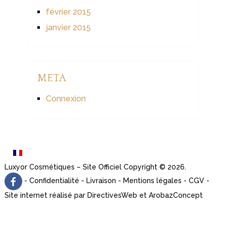
février 2015
janvier 2015
META
Connexion
Luxyor Cosmétiques – Site Officiel
Copyright © 2026.
-
Confidentialité
-
Livraison
-
Mentions légales
-
CGV
-
Site internet réalisé par
DirectivesWeb
et
ArobazConcept