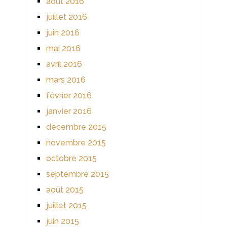
août 2016
juillet 2016
juin 2016
mai 2016
avril 2016
mars 2016
février 2016
janvier 2016
décembre 2015
novembre 2015
octobre 2015
septembre 2015
août 2015
juillet 2015
juin 2015