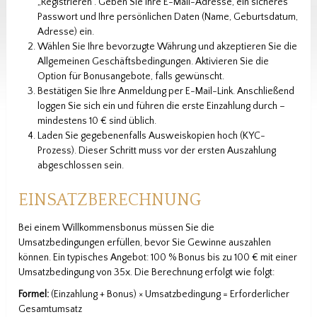
„Registrieren“. Geben Sie Ihre E-Mail-Adresse, ein sicheres
Passwort und Ihre persönlichen Daten (Name, Geburtsdatum,
Adresse) ein.
Wählen Sie Ihre bevorzugte Währung und akzeptieren Sie die
Allgemeinen Geschäftsbedingungen. Aktivieren Sie die
Option für Bonusangebote, falls gewünscht.
Bestätigen Sie Ihre Anmeldung per E-Mail-Link. Anschließend
loggen Sie sich ein und führen die erste Einzahlung durch –
mindestens 10 € sind üblich.
Laden Sie gegebenenfalls Ausweiskopien hoch (KYC-
Prozess). Dieser Schritt muss vor der ersten Auszahlung
abgeschlossen sein.
EINSATZBERECHNUNG
Bei einem Willkommensbonus müssen Sie die
Umsatzbedingungen erfüllen, bevor Sie Gewinne auszahlen
können. Ein typisches Angebot: 100 % Bonus bis zu 100 € mit einer
Umsatzbedingung von 35x. Die Berechnung erfolgt wie folgt:
Formel:
(Einzahlung + Bonus) × Umsatzbedingung = Erforderlicher
Gesamtumsatz