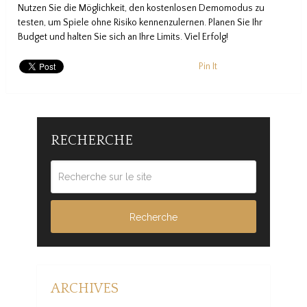
Nutzen Sie die Möglichkeit, den kostenlosen Demomodus zu
testen, um Spiele ohne Risiko kennenzulernen. Planen Sie Ihr
Budget und halten Sie sich an Ihre Limits. Viel Erfolg!
Pin It
RECHERCHE
ARCHIVES