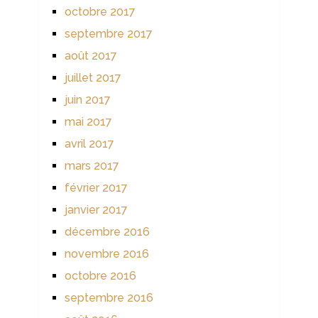
octobre 2017
septembre 2017
août 2017
juillet 2017
juin 2017
mai 2017
avril 2017
mars 2017
février 2017
janvier 2017
décembre 2016
novembre 2016
octobre 2016
septembre 2016