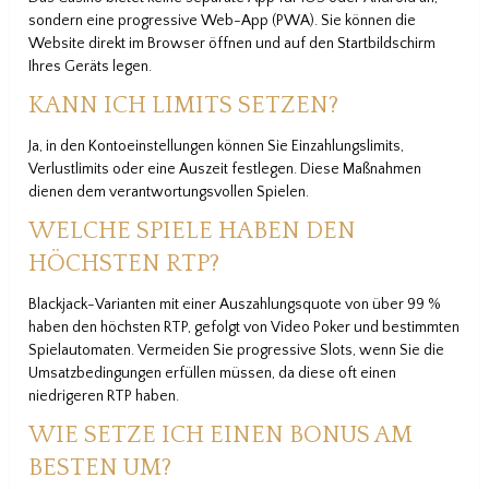
sondern eine progressive Web-App (PWA). Sie können die
Website direkt im Browser öffnen und auf den Startbildschirm
Ihres Geräts legen.
KANN ICH LIMITS SETZEN?
Ja, in den Kontoeinstellungen können Sie Einzahlungslimits,
Verlustlimits oder eine Auszeit festlegen. Diese Maßnahmen
dienen dem verantwortungsvollen Spielen.
WELCHE SPIELE HABEN DEN
HÖCHSTEN RTP?
Blackjack-Varianten mit einer Auszahlungsquote von über 99 %
haben den höchsten RTP, gefolgt von Video Poker und bestimmten
Spielautomaten. Vermeiden Sie progressive Slots, wenn Sie die
Umsatzbedingungen erfüllen müssen, da diese oft einen
niedrigeren RTP haben.
WIE SETZE ICH EINEN BONUS AM
BESTEN UM?