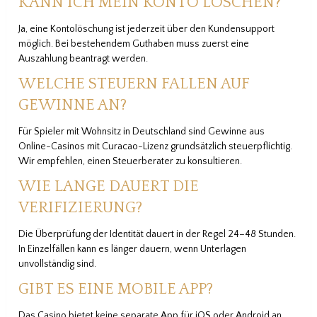
KANN ICH MEIN KONTO LÖSCHEN?
Ja, eine Kontolöschung ist jederzeit über den Kundensupport
möglich. Bei bestehendem Guthaben muss zuerst eine
Auszahlung beantragt werden.
WELCHE STEUERN FALLEN AUF
GEWINNE AN?
Für Spieler mit Wohnsitz in Deutschland sind Gewinne aus
Online-Casinos mit Curacao-Lizenz grundsätzlich steuerpflichtig.
Wir empfehlen, einen Steuerberater zu konsultieren.
WIE LANGE DAUERT DIE
VERIFIZIERUNG?
Die Überprüfung der Identität dauert in der Regel 24–48 Stunden.
In Einzelfällen kann es länger dauern, wenn Unterlagen
unvollständig sind.
GIBT ES EINE MOBILE APP?
Das Casino bietet keine separate App für iOS oder Android an,