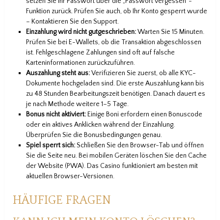
setzen Sie Ihr Passwort über die „Passwort vergessen“-
Funktion zurück. Prüfen Sie auch, ob Ihr Konto gesperrt wurde
– Kontaktieren Sie den Support.
Einzahlung wird nicht gutgeschrieben:
Warten Sie 15 Minuten.
Prüfen Sie bei E-Wallets, ob die Transaktion abgeschlossen
ist. Fehlgeschlagene Zahlungen sind oft auf falsche
Karteninformationen zurückzuführen.
Auszahlung steht aus:
Verifizieren Sie zuerst, ob alle KYC-
Dokumente hochgeladen sind. Die erste Auszahlung kann bis
zu 48 Stunden Bearbeitungszeit benötigen. Danach dauert es
je nach Methode weitere 1–5 Tage.
Bonus nicht aktiviert:
Einige Boni erfordern einen Bonuscode
oder ein aktives Anklicken während der Einzahlung.
Überprüfen Sie die Bonusbedingungen genau.
Spiel sperrt sich:
Schließen Sie den Browser-Tab und öffnen
Sie die Seite neu. Bei mobilen Geräten löschen Sie den Cache
der Website (PWA). Das Casino funktioniert am besten mit
aktuellen Browser-Versionen.
HÄUFIGE FRAGEN