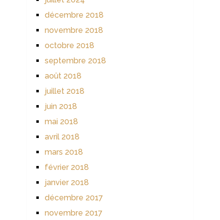
décembre 2018
novembre 2018
octobre 2018
septembre 2018
août 2018
juillet 2018
juin 2018
mai 2018
avril 2018
mars 2018
février 2018
janvier 2018
décembre 2017
novembre 2017