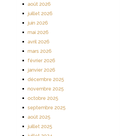
août 2026
juillet 2026
juin 2026
mai 2026
avril 2026
mars 2026
février 2026
janvier 2026
décembre 2025
novembre 2025
octobre 2025
septembre 2025
août 2025
juillet 2025
juillet 2024