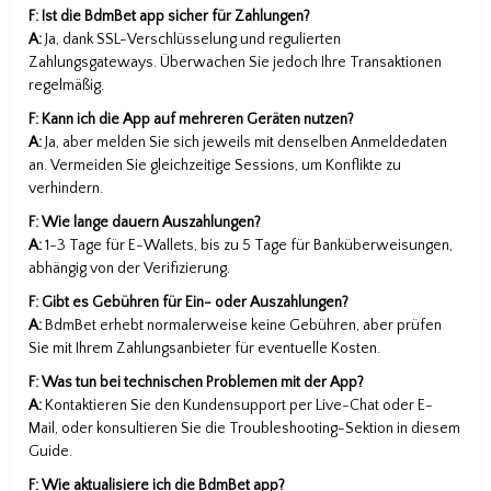
F: Ist die BdmBet app sicher für Zahlungen?
A:
Ja, dank SSL-Verschlüsselung und regulierten
Zahlungsgateways. Überwachen Sie jedoch Ihre Transaktionen
regelmäßig.
F: Kann ich die App auf mehreren Geräten nutzen?
A:
Ja, aber melden Sie sich jeweils mit denselben Anmeldedaten
an. Vermeiden Sie gleichzeitige Sessions, um Konflikte zu
verhindern.
F: Wie lange dauern Auszahlungen?
A:
1-3 Tage für E-Wallets, bis zu 5 Tage für Banküberweisungen,
abhängig von der Verifizierung.
F: Gibt es Gebühren für Ein- oder Auszahlungen?
A:
BdmBet erhebt normalerweise keine Gebühren, aber prüfen
Sie mit Ihrem Zahlungsanbieter für eventuelle Kosten.
F: Was tun bei technischen Problemen mit der App?
A:
Kontaktieren Sie den Kundensupport per Live-Chat oder E-
Mail, oder konsultieren Sie die Troubleshooting-Sektion in diesem
Guide.
F: Wie aktualisiere ich die BdmBet app?