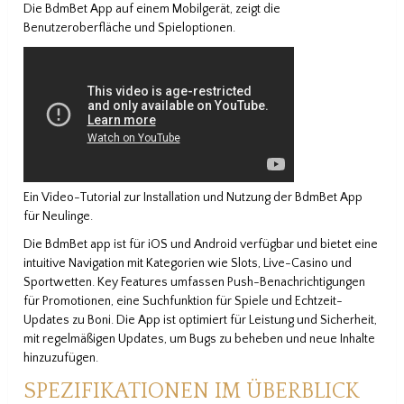
Die BdmBet App auf einem Mobilgerät, zeigt die
Benutzeroberfläche und Spieloptionen.
Ein Video-Tutorial zur Installation und Nutzung der BdmBet App
für Neulinge.
Die BdmBet app ist für iOS und Android verfügbar und bietet eine
intuitive Navigation mit Kategorien wie Slots, Live-Casino und
Sportwetten. Key Features umfassen Push-Benachrichtigungen
für Promotionen, eine Suchfunktion für Spiele und Echtzeit-
Updates zu Boni. Die App ist optimiert für Leistung und Sicherheit,
mit regelmäßigen Updates, um Bugs zu beheben und neue Inhalte
hinzuzufügen.
SPEZIFIKATIONEN IM ÜBERBLICK