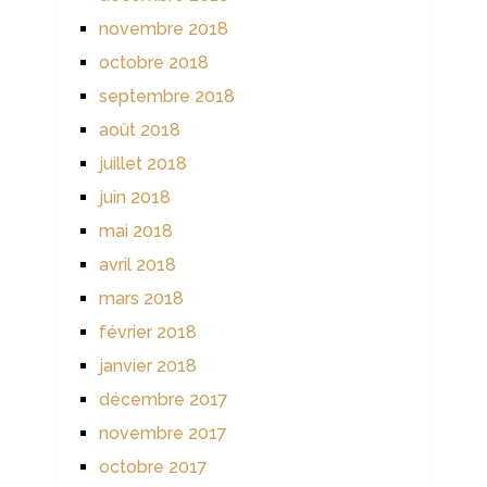
novembre 2018
octobre 2018
septembre 2018
août 2018
juillet 2018
juin 2018
mai 2018
avril 2018
mars 2018
février 2018
janvier 2018
décembre 2017
novembre 2017
octobre 2017