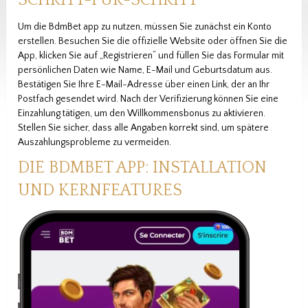
SCHRITT-FÜR-SCHRITT
Um die BdmBet app zu nutzen, müssen Sie zunächst ein Konto
erstellen. Besuchen Sie die offizielle Website oder öffnen Sie die
App, klicken Sie auf „Registrieren“ und füllen Sie das Formular mit
persönlichen Daten wie Name, E-Mail und Geburtsdatum aus.
Bestätigen Sie Ihre E-Mail-Adresse über einen Link, der an Ihr
Postfach gesendet wird. Nach der Verifizierung können Sie eine
Einzahlung tätigen, um den Willkommensbonus zu aktivieren.
Stellen Sie sicher, dass alle Angaben korrekt sind, um spätere
Auszahlungsprobleme zu vermeiden.
DIE BDMBET APP: INSTALLATION
UND KERNFEATURES