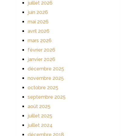
juillet 2026
juin 2026
mai 2026
avril 2026
mars 2026
février 2026
janvier 2026
décembre 2025
novembre 2025
octobre 2025
septembre 2025
août 2025
juillet 2025
juillet 2024
décembre 2018