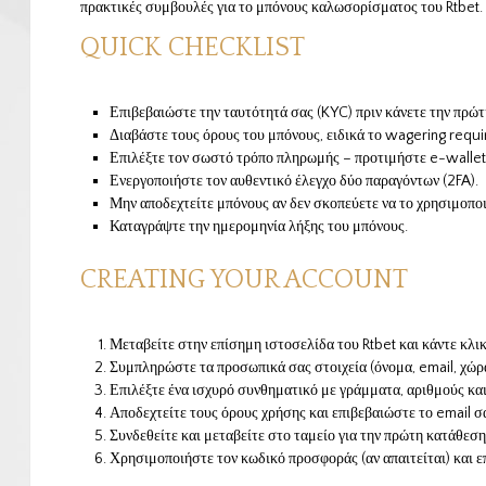
πρακτικές συμβουλές για το μπόνους καλωσορίσματος του Rtbet.
QUICK CHECKLIST
Επιβεβαιώστε την ταυτότητά σας (KYC) πριν κάνετε την πρώτ
Διαβάστε τους όρους του μπόνους, ειδικά το wagering requ
Επιλέξτε τον σωστό τρόπο πληρωμής – προτιμήστε e-wallet 
Ενεργοποιήστε τον αυθεντικό έλεγχο δύο παραγόντων (2FA).
Μην αποδεχτείτε μπόνους αν δεν σκοπεύετε να το χρησιμοπο
Καταγράψτε την ημερομηνία λήξης του μπόνους.
CREATING YOUR ACCOUNT
Μεταβείτε στην επίσημη ιστοσελίδα του Rtbet και κάντε κλικ
Συμπληρώστε τα προσωπικά σας στοιχεία (όνομα, email, χώρα
Επιλέξτε ένα ισχυρό συνθηματικό με γράμματα, αριθμούς κα
Αποδεχτείτε τους όρους χρήσης και επιβεβαιώστε το email σ
Συνδεθείτε και μεταβείτε στο ταμείο για την πρώτη κατάθεση
Χρησιμοποιήστε τον κωδικό προσφοράς (αν απαιτείται) και 