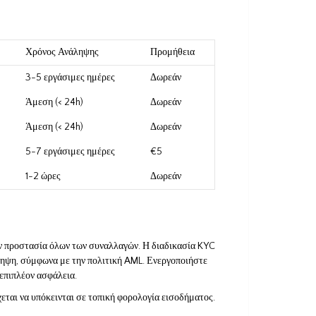
Χρόνος Ανάληψης
Προμήθεια
3-5 εργάσιμες ημέρες
Δωρεάν
Άμεση (< 24h)
Δωρεάν
Άμεση (< 24h)
Δωρεάν
5-7 εργάσιμες ημέρες
€5
1-2 ώρες
Δωρεάν
ην προστασία όλων των συναλλαγών. Η διαδικασία KYC
ληψη, σύμφωνα με την πολιτική AML. Ενεργοποιήστε
 επιπλέον ασφάλεια.
χεται να υπόκεινται σε τοπική φορολογία εισοδήματος.