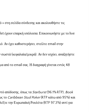
ό » στη σελίδα σύνδεσης και ακολουθήστε τις
let έχουν επαρκή υπόλοιπα. Επικοινωνήστε με το live
ό. Αν έχει καθυστερήσει, στείλτε email στην
σωστά (κεφαλαία/μικρά). Αν δεν ισχύει, αναζητήστε
μα από το email σας. Η διαγραφή γίνεται εντός 48
οστό απόδοσης, όπως τα
Starburst
(96.1% RTP),
Book
ως το
Caribbean Stud Poker
(RTP κάτω από 95%) και
ιλέξτε την Ευρωπαϊκή Ρουλέτα (RTP 97.3%) αντί για