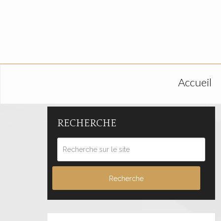
Accueil
RECHERCHE