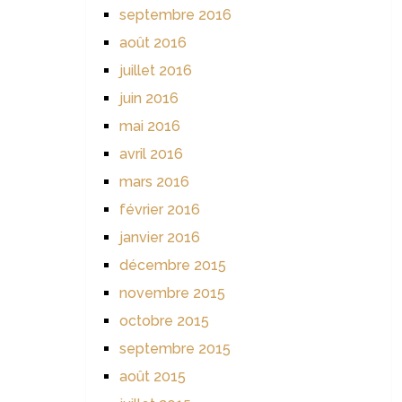
septembre 2016
août 2016
juillet 2016
juin 2016
mai 2016
avril 2016
mars 2016
février 2016
janvier 2016
décembre 2015
novembre 2015
octobre 2015
septembre 2015
août 2015