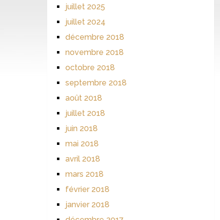
juillet 2025
juillet 2024
décembre 2018
novembre 2018
octobre 2018
septembre 2018
août 2018
juillet 2018
juin 2018
mai 2018
avril 2018
mars 2018
février 2018
janvier 2018
décembre 2017